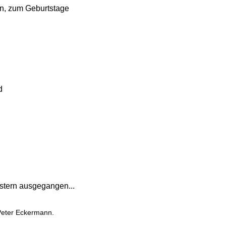
en, zum Geburtstage
d
estern ausgegangen...
Peter Eckermann.