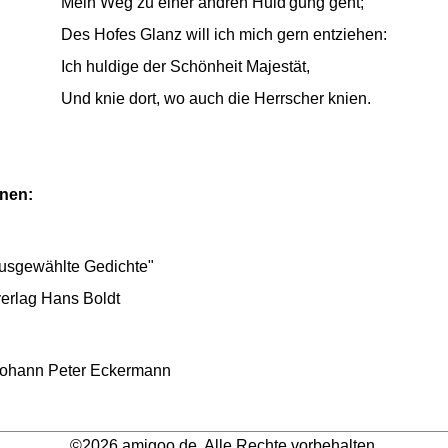
Mein Weg zu einer andren Huld'gung geht;
Des Hofes Glanz will ich mich gern entziehen:
Ich huldige der Schönheit Majestät,
Und knie dort, wo auch die Herrscher knien.
onen:
usgewählte Gedichte"
verlag Hans Boldt
Johann Peter Eckermann
©2026 amigoo.de. Alle Rechte vorbehalten.