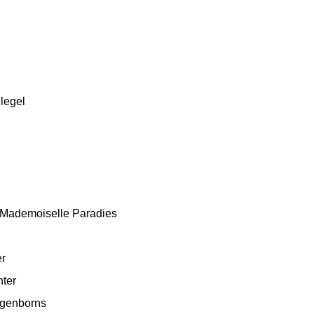
legel
n Mademoiselle Paradies
er
ter
genborns