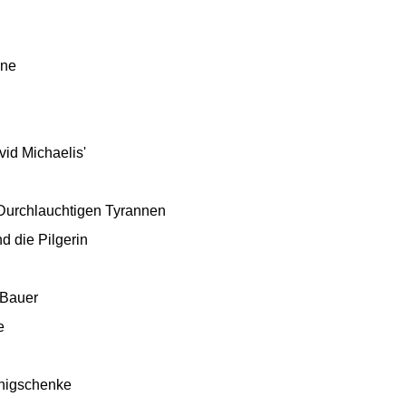
ine
id Michaelis'
 Durchlauchtigen Tyrannen
d die Pilgerin
 Bauer
e
nigschenke