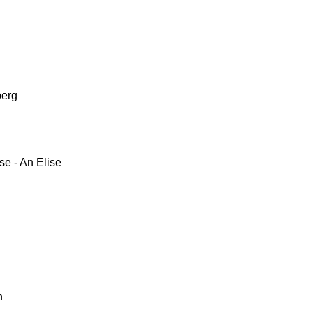
berg
se - An Elise
n