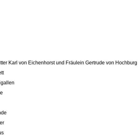
itter Karl von Eichenhorst und Fräulein Gertrude von Hochburg
tt
igallen
ne
nde
er
us