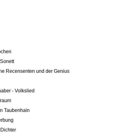
ebchen
 Sonett
eine Recensenten und der Genius
aber - Volkslied
Traum
on Taubenhain
erbung
 Dichter