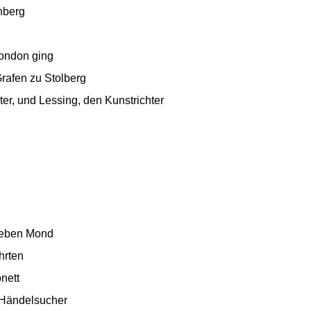
nberg
London ging
Grafen zu Stolberg
er, und Lessing, den Kunstrichter
lieben Mond
hrten
nett
n Händelsucher