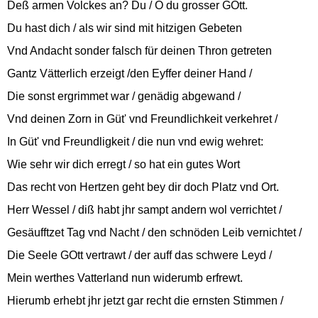
Deß armen Volckes an? Du / O du grosser GOtt.
Du hast dich / als wir sind mit hitzigen Gebeten
Vnd Andacht sonder falsch für deinen Thron getreten
Gantz Vätterlich erzeigt /den Eyffer deiner Hand /
Die sonst ergrimmet war / genädig abgewand /
Vnd deinen Zorn in Güt' vnd Freundlichkeit verkehret /
In Güt' vnd Freundligkeit / die nun vnd ewig wehret:
Wie sehr wir dich erregt / so hat ein gutes Wort
Das recht von Hertzen geht bey dir doch Platz vnd Ort.
Herr Wessel / diß habt jhr sampt andern wol verrichtet /
Gesäufftzet Tag vnd Nacht / den schnöden Leib vernichtet /
Die Seele GOtt vertrawt / der auff das schwere Leyd /
Mein werthes Vatterland nun widerumb erfrewt.
Hierumb erhebt jhr jetzt gar recht die ernsten Stimmen /