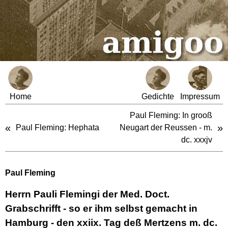
Home
Gedichte
Impressum
Paul Fleming: In grooß
«
»
Paul Fleming: Hephata
Neugart der Reussen - m.
dc. xxxjv
Paul Fleming
Herrn Pauli Flemingi der Med. Doct.
Grabschrifft - so er ihm selbst gemacht in
Hamburg - den xxiix. Tag deß Mertzens m. dc.