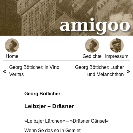
Home
Gedichte
Impressum
Georg Bötticher: In Vino
Georg Bötticher: Luther
«
»
Veritas
und Melanchthon
Georg Bötticher
Leibzjer – Dräsner
»Leibzjer Lärchen« – »Dräsner Gänse!«
Wenn Se das so in Gemiet