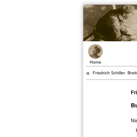
Home
«
Friedrich Schiller: Brei
Fr
B
Ni
Um