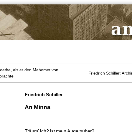
 Goethe, als er den Mahomet von
Friedrich Schiller: Arc
 brachte
Friedrich Schiller
An Minna
Träum' ich? ist mein Auge trüber?