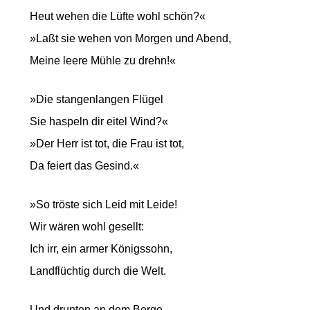
Heut wehen die Lüfte wohl schön?«
»Laßt sie wehen von Morgen und Abend,
Meine leere Mühle zu drehn!«
»Die stangenlangen Flügel
Sie haspeln dir eitel Wind?«
»Der Herr ist tot, die Frau ist tot,
Da feiert das Gesind.«
»So tröste sich Leid mit Leide!
Wir wären wohl gesellt:
Ich irr, ein armer Königssohn,
Landflüchtig durch die Welt.
Und drunten an dem Berge