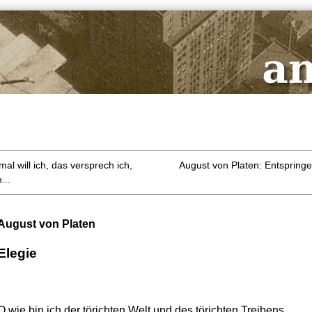
al will ich, das versprech ich,
August von Platen: Entspringe
...
August von Platen
Elegie
O wie bin ich der törichten Welt und des törichten Treibens